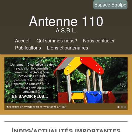
Aller
Espace Equipe
au
Antenne 110
contenu
A.S.B.L.
principal
Accueil
Qui sommes-nous?
Nous contacter
Publications
Liens et partenaires
L’Antenne 110 est un centre de
revalidation fonctionnelle
conventionné (AViQ) pour
recevoir des enfants
présentant un trouble du
spectre de l'autisme et un
trouble grave de la
personnalité.
EN SAVOIR PLUS…
"Un centre de revalidation conventionné (AViQ)"
"
Infos/actualités importantes