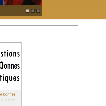
"Adresse et contacts"
de bonnes
t autisme