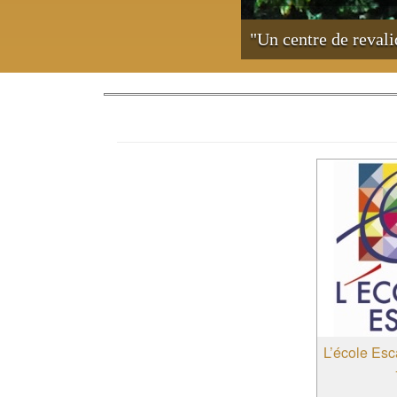
"Un centre de reval
L’école Esc