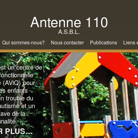
Aller
au
Antenne 110
contenu
A.S.B.L.
principal
Qui sommes-nous?
Nous contacter
Publications
Liens 
st un centre de
fonctionnelle
 (AViQ) pour
es enfants
n trouble du
autisme et un
rave de la
nalité.
R PLUS…