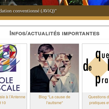
idation conventionné (AViQ)"
Infos/actualités importantes
ale à l’Antenne
Blog "La cause de
Questions 
110
l'autisme"
pratiques e