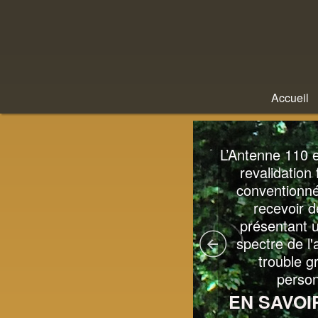
Accueil
L’Antenne 110 rend
L’Antenne 110 e
ulièrement compte d'une
revalidation 
che clinique spécifique en
conventionné
icipant à des conférences
recevoir d
 la publication d'ouvrages
présentant u
et d'articles.
spectre de l'
trouble g
person
N SAVOIR PLUS…
EN SAVOI