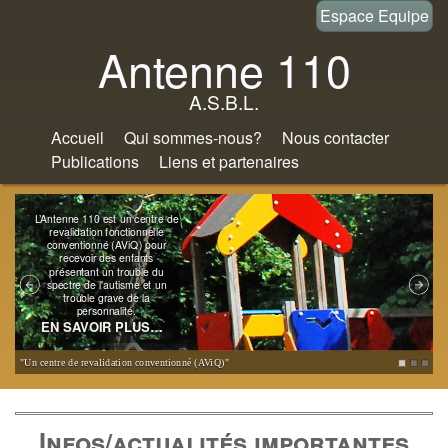
Aller
Espace Equipe
au
Antenne 110
contenu
A.S.B.L.
principal
Accueil
Qui sommes-nous?
Nous contacter
Publications
Liens et partenaires
L’Antenne 110 est un centre de
revalidation fonctionnelle
conventionné (AViQ) pour
recevoir des enfants
présentant un trouble du
spectre de l'autisme et un
trouble grave de la
personnalité.
EN SAVOIR PLUS…
"Un centre de revalidation conventionné (AViQ)"
"
Infos/actualités importantes