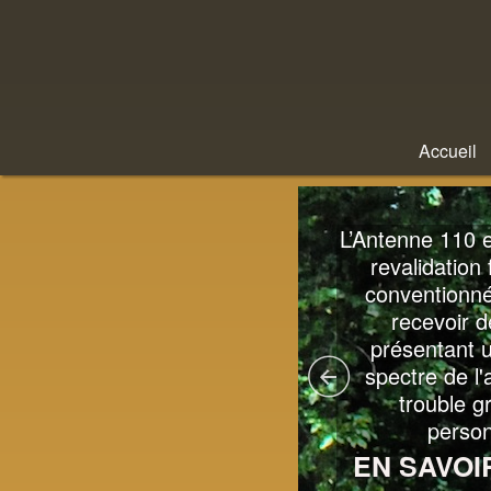
Accueil
L’Antenne 110 rend
L’Antenne 110 e
ulièrement compte d'une
revalidation 
che clinique spécifique en
conventionné
icipant à des conférences
recevoir d
 la publication d'ouvrages
présentant u
et d'articles.
spectre de l'
trouble g
person
N SAVOIR PLUS…
EN SAVOI