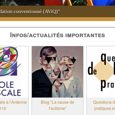
idation conventionné (AViQ)"
Infos/actualités importantes
ale à l’Antenne
Blog "La cause de
Questions 
110
l'autisme"
pratiques e