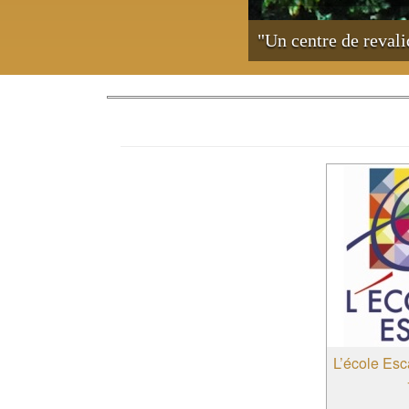
"Un centre de reval
L’école Esc