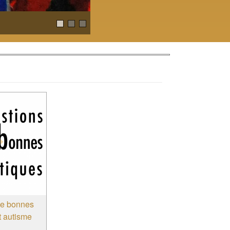
"Adresse et contacts"
de bonnes
t autisme