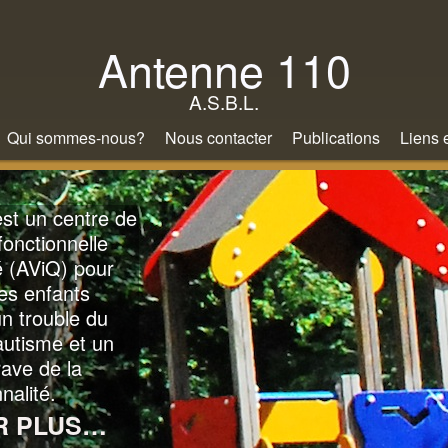
Aller
au
Antenne 110
contenu
A.S.B.L.
principal
Qui sommes-nous?
Nous contacter
Publications
Liens 
st un centre de
fonctionnelle
 (AViQ) pour
es enfants
n trouble du
autisme et un
rave de la
nalité.
R PLUS…